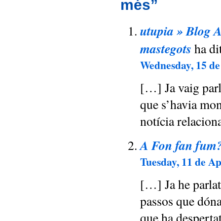
més”
utupia » Blog A
mastegots
ha dit
Wednesday, 15 de 
[…] Ja vaig parl
que s’havia mont
notícia relacio
A Fon fan fum?
Tuesday, 11 de Apr
[…] Ja he parlat
passos que dóna
que ha desperta