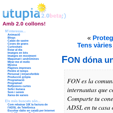
Amb 2.0 collons!
M'interessa...
Animació
«
Proteg
Blogs
Calaix de sastre
Tens vàrie
Coses de grans
Curiositats
Estar al dia
Imatges en bits
F
Imatges en moviment
ON dóna u
Maquinari i andròmines
Mirar-me el melic
Música
Pàgines impreses
Perdre el temps
Personal i intransferible
Producció pròpia
FON es la comuni
Programació
Programari
Reflexions curtes
internautas que 
Sofà i butaca
Som i serem
Xarxa de xarxes
Comparte tu cone
Els més buscats són...
ADSL en tu casa o
Com rebaixar 10€ la factura de
l’ADSL de Telefónica
Escoltar ràdio en català per Internet