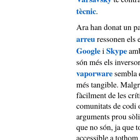
tècnic
.
Ara han donat un pa
arreu
ressonen els e
Google
Skype
i
amb
són més els inverso
vaporware
sembla 
més tangible. Malgra
fàcilment de les crí
comunitats de codi 
arguments prou sòli
que no són, ja que t
accessible a tothom 