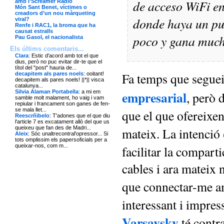
de acceso WiFi e
amb l’Screamer Radio
Món Sant Benet, víctimes o
creadors d’un nou màrqueting
donde haya un p
viral?
Renfe i RAC1, la broma que ha
causat estralls
poco y gana muc
Pau Gasol, el nacionalista
Els últims comentaris...
Clara
: Estic d'acord amb tot el que
dius, però no puc evitar dir-te que el
títol del "post" hauria de...
Fa temps que segue
decapitem als pares noels
: ooitant!
decapitem als pares noels! ||*|| visca
catalunya...
empresarial
Silvia Alaman Portabella
: a mi em
, però 
samble molt malament, ho vaig i vam
repiular i francament son ganes de fen-
se mala llet...
que el que ofereixen
Reescrñibelo
: T'adones que el que diu
l'article 7 es excatament allò del que us
queixeu que fan des de Madri...
mateix. La intenció
Aleix
: Sóc unaltrecontral'opressor... Si
tots omplissim els papersoficials per a
queixar-nos, com m...
facilitar la comparti
cables i ara mateix 
que connectar-me 
interessant i impres
Varsavsky
té contra