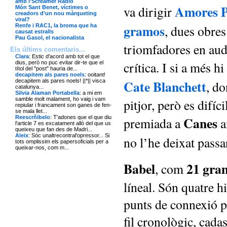
amb l’Screamer Radio
Amores P
va dirigir
Món Sant Benet, víctimes o
creadors d’un nou màrqueting
viral?
gramos
Renfe i RAC1, la broma que ha
, dues obres
causat estralls
Pau Gasol, el nacionalista
triomfadores en aud
Els últims comentaris...
Clara
: Estic d'acord amb tot el que
crítica. I si a més 
dius, però no puc evitar dir-te que el
títol del "post" hauria de...
decapitem als pares noels
: ooitant!
Cate Blanchett
decapitem als pares noels! ||*|| visca
, do
catalunya...
Silvia Alaman Portabella
: a mi em
samble molt malament, ho vaig i vam
pitjor, però es difíc
repiular i francament son ganes de fen-
se mala llet...
Canes
Reescrñibelo
: T'adones que el que diu
premiada a
a
l'article 7 es excatament allò del que us
queixeu que fan des de Madri...
Aleix
: Sóc unaltrecontral'opressor... Si
no l’he deixat passa
tots omplissim els papersoficials per a
queixar-nos, com m...
Babel
21 gra
, com
líneal. Són quatre hi
punts de connexió p
fil cronològic, cadas