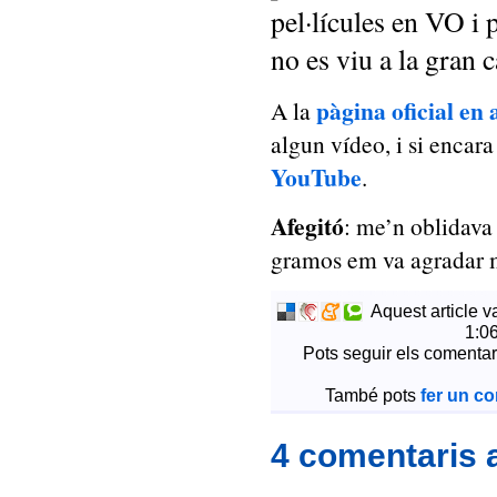
pel·lícules en VO i 
no es viu a la gran c
pàgina oficial en 
A la
algun vídeo, i si encar
YouTube
.
Afegitó
: me’n oblidava
gramos em va agradar 
Aquest article v
1:06
Pots seguir els comentar
També pots
fer un c
4 comentaris 