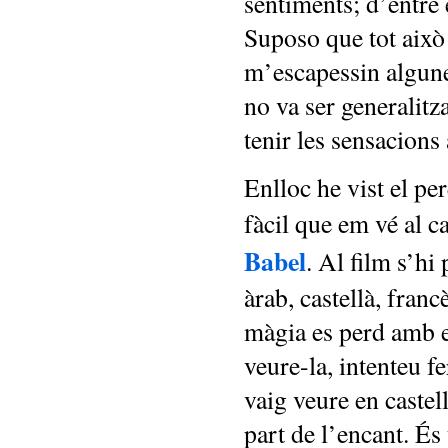
sentiments; d’entre 
Suposo que tot això 
m’escapessin algunes
no va ser generalitz
tenir les sensacions 
Enlloc he vist el per
fàcil que em vé al c
Babel
. Al film s’hi
àrab, castellà, franc
màgia es perd amb el
veure-la, intenteu fe
vaig veure en castel
part de l’encant. És