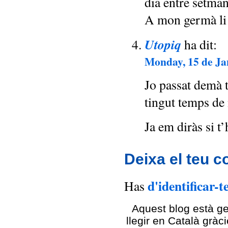
dia entre setman
A mon germà li 
Utopiq
ha dit:
Monday, 15 de Jan
Jo passat demà 
tingut temps d
Ja em diràs si t’
Deixa el teu c
d'identificar-t
Has
Aquest blog està g
llegir en Català gràc