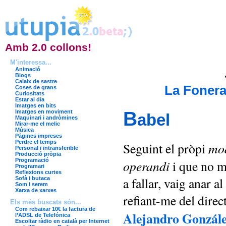
Amb 2.0 collons!
M'interessa...
Animació
Blogs
Calaix de sastre
La Fonera,
Coses de grans
Curiositats
Estar al dia
Imatges en bits
B
Imatges en moviment
abel
Maquinari i andròmines
Mirar-me el melic
Música
Pàgines impreses
Perdre el temps
mo
Seguint el pròpi
Personal i intransferible
Producció pròpia
Programació
operandi
i que no 
Programari
Reflexions curtes
a fallar, vaig anar al
Sofà i butaca
Som i serem
Xarxa de xarxes
refiant-me del direct
Els més buscats són...
Com rebaixar 10€ la factura de
Alejandro Gonzále
l’ADSL de Telefónica
Escoltar ràdio en català per Internet