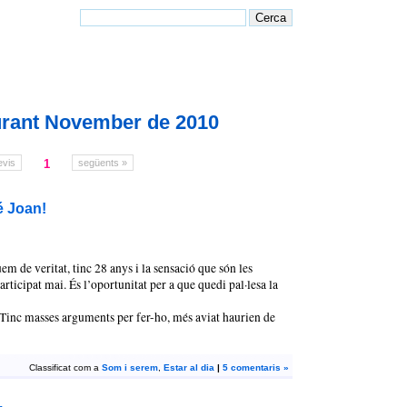
urant November de 2010
evis
1
següents »
é Joan!
m de veritat, tinc 28 anys i la sensació que són les
ticipat mai. És l’oportunitat per a que quedi pal·lesa la
Tinc masses arguments per fer-ho, més aviat haurien de
Classificat com a
Som i serem
,
Estar al dia
|
5 comentaris »