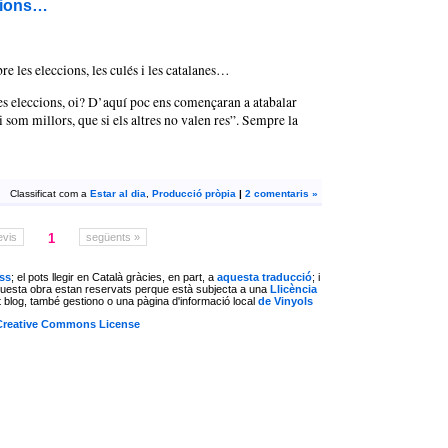
ccions…
re les eleccions, les culés i les catalanes…
es eleccions, oi? D’aquí poc ens començaran a atabalar
i som millors, que si els altres no valen res”. Sempre la
Classificat com a
Estar al dia
,
Producció pròpia
|
2 comentaris »
evis
1
següents »
ss
; el pots llegir en Català gràcies, en part, a
aquesta traducció
; i
aquesta obra estan reservats perque està subjecta a una
Llicència
 blog, també gestiono o una pàgina d'informació local
de Vinyols