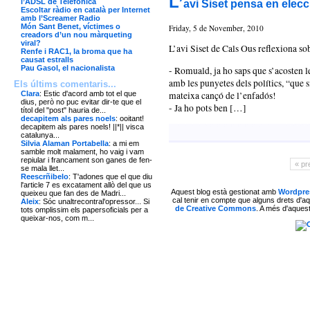
L’
avi Siset pensa en ele
l’ADSL de Telefónica
Escoltar ràdio en català per Internet
amb l’Screamer Radio
Món Sant Benet, víctimes o
Friday, 5 de November, 2010
creadors d’un nou màrqueting
viral?
L’avi Siset de Cals Ous reflexiona sob
Renfe i RAC1, la broma que ha
causat estralls
Pau Gasol, el nacionalista
- Romuald, ja ho saps que s’acosten l
amb les punyetes dels polítics, “que s
Els últims comentaris...
Clara
: Estic d'acord amb tot el que
mateixa cançó de l’enfadós!
dius, però no puc evitar dir-te que el
- Ja ho pots ben […]
títol del "post" hauria de...
decapitem als pares noels
: ooitant!
decapitem als pares noels! ||*|| visca
catalunya...
Silvia Alaman Portabella
: a mi em
samble molt malament, ho vaig i vam
repiular i francament son ganes de fen-
« pr
se mala llet...
Reescrñibelo
: T'adones que el que diu
l'article 7 es excatament allò del que us
Aquest blog està gestionat amb
Wordpre
queixeu que fan des de Madri...
cal tenir en compte que alguns drets d'
Aleix
: Sóc unaltrecontral'opressor... Si
de Creative Commons
.
A més d'aquest
tots omplissim els papersoficials per a
queixar-nos, com m...