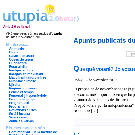
Amb 2.0 collons!
Això que veus són els arxius d'
utupia
del mes November, 2010.
Apunts publicats d
M'interessa...
Animació
Blogs
« pr
Calaix de sastre
Coses de grans
Curiositats
Q
Estar al dia
ue què votaré? Jo votar
Imatges en bits
Imatges en moviment
Maquinari i andròmines
Friday, 12 de November, 2010
Mirar-me el melic
Música
El proper 28 de novembre ens la jugue
Pàgines impreses
Perdre el temps
eleccions més importants en que he par
Personal i intransferible
voluntat dels catalans de dir prou.
Producció pròpia
Programació
Perquè votaré per la independència? 
Programari
respondre […]
Reflexions curtes
Sofà i butaca
Som i serem
Xarxa de xarxes
Els més buscats són...
Com rebaixar 10€ la factura de